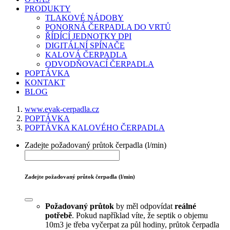
PRODUKTY
TLAKOVÉ NÁDOBY
PONORNÁ ČERPADLA DO VRTŮ
ŘÍDÍCÍ JEDNOTKY DPI
DIGITÁLNÍ SPÍNAČE
KALOVÁ ČERPADLA
ODVODŇOVACÍ ČERPADLA
POPTÁVKA
KONTAKT
BLOG
www.evak-cerpadla.cz
POPTÁVKA
POPTÁVKA KALOVÉHO ČERPADLA
Zadejte požadovaný průtok čerpadla (l/min)
Zadejte požadovaný průtok čerpadla (l/min)
Požadovaný průtok
by měl odpovídat
reálné
potřebě
. Pokud například víte, že septik o objemu
10m3 je třeba vyčerpat za půl hodiny, průtok čerpadla