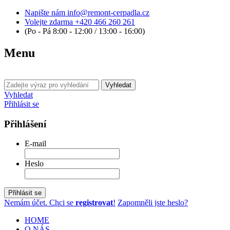
Napište nám
info@remont-cerpadla.cz
Volejte zdarma
+420 466 260 261
(Po - Pá 8:00 - 12:00 / 13:00 - 16:00)
Menu
Vyhledat
Vyhledat
Přihlásit se
Přihlášení
E-mail
Heslo
Přihlásit se
Nemám účet. Chci se
registrovat
!
Zapomněli jste heslo?
HOME
O NÁS